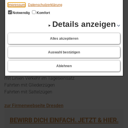
Impressum
Datenschutzerklärung
Unternehmensart:
Notwendig
Komfort
Familienunternehmen
Details anzeigen
Zentraler Firmensitz:
Döbelner Str. 66, 01623 Lommatzsch
Arbeitseinsätze ab:
Alles akzeptieren
01623 Lommatzsch
Charakteristik:
Auswahl bestätigen
Lebensmittel, Logistik gekühlt, Verteilung, Linienverkehre,
Lagerlogistik
Ablehnen
mit Kühl-Motorwagen ab 12/15/16/18/26 to
mit Linien Verkehr im Tageseinsatz
Fahrten mit Gliederzügen
Fahrten mit Sattelzügen
zur Firmenwebseite Dresden
BEWIRB DICH EINFACH. JETZT & HIER.