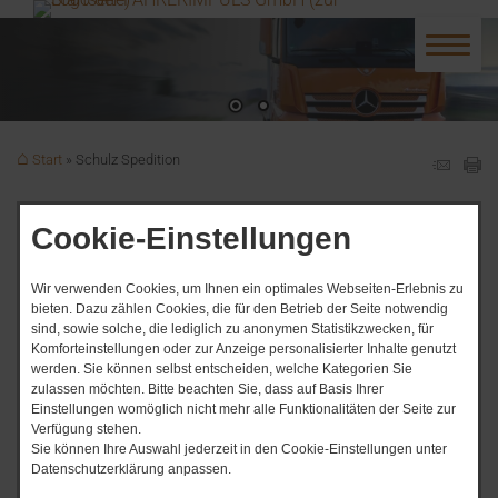
Start
Schulz Spedition
Schulz Spedition
Cookie-Einstellungen
Wir verwenden Cookies, um Ihnen ein optimales Webseiten-Erlebnis zu
bieten. Dazu zählen Cookies, die für den Betrieb der Seite notwendig
sind, sowie solche, die lediglich zu anonymen Statistikzwecken, für
Komforteinstellungen oder zur Anzeige personalisierter Inhalte genutzt
werden. Sie können selbst entscheiden, welche Kategorien Sie
zulassen möchten. Bitte beachten Sie, dass auf Basis Ihrer
Einstellungen womöglich nicht mehr alle Funktionalitäten der Seite zur
Verfügung stehen.
Sie können Ihre Auswahl jederzeit in den Cookie-Einstellungen unter
Datenschutzerklärung anpassen.