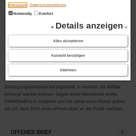
Impressum
Datenschutzerklärung
Notwendig
Komfort
Bereits im März 2019 gab es von FAHRERIMPULS einen Aufruf
Details anzeigen
an alle Follower auf Autobahnparkplätzen Bilder von der dort
vorherrschenden Müll-Situation zu machen und sie uns
Alles akzeptieren
zukommen zu lassen. Vielleicht erinnert ihr euch noch daran.
⠀⠀⠀⠀⠀⠀⠀⠀⠀
Auswahl bestätigen
Mit der Unterstützung der fleißigen „Fotografen“ wollten wir mit
dieser Aktion auf Facebook auf die Missstände an
Ablehnen
Autobahnrastplätzen aufmerksam machen. Leider sind auf
unseren Rast- und Parkplätzen an den Autobahnen zu wenig
Entsorgungsstationen bereitgestellt, in welchen die Abfälle
entsorgt werden können. Gegen diese Missstände wollte
FAHRERIMPULS vorgehen und hat daher einen Monat später,
am 04. April 2019 einen offenen Brief an die Politik verfasst.
OFFENER BRIEF